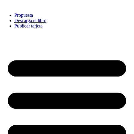
Ir
al
Propuesta
contenido
Descarga el libro
Publicar tarjeta