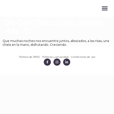
Descarga el l
Publicar tar
De Cari Sosa para mundo
mío. 🥰
Que muchas noches nos encuentre juntos, abrazados, a las risas, una
chela en la mano, disfrutando. Creciendo.
Política de RRSS
Políticas y privacidad
Condiciones de uso