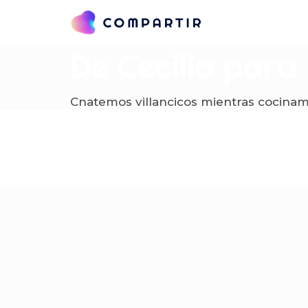
De Cecilia para
Cnatemos villancicos mientras cocina