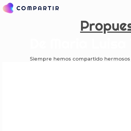
Ir
al
contenido
Propue
De Maria Luisa 
Siempre hemos compartido hermosos mo