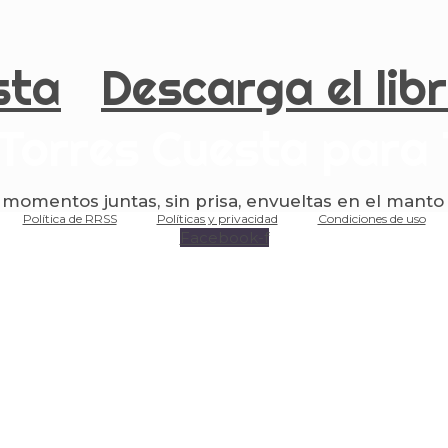
sta
Descarga el lib
Torres Cuesta para 
mentos juntas, sin prisa, envueltas en el manto 
Política de RRSS
Políticas y privacidad
Condiciones de uso
Facebook-f